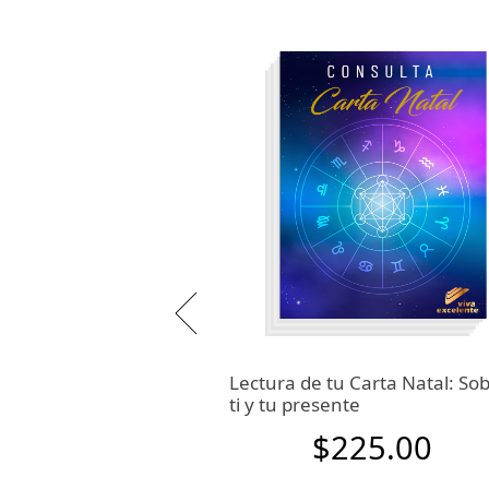
e tus relaciones.
Lectura de tu Carta Natal: So
ti y tu presente
25.00
$225.00