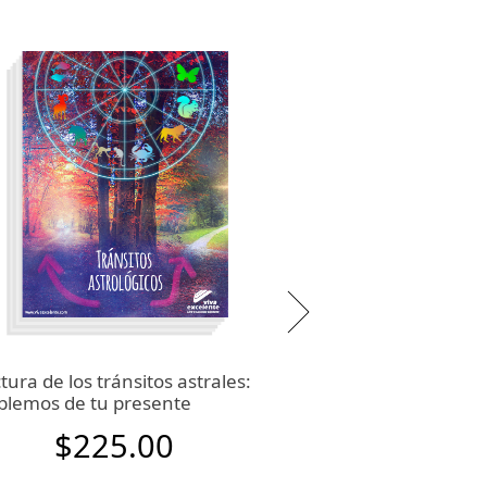
tura de los tránsitos astrales:
Lectura de la Cart
lemos de tu presente
cumpleaños, tu Re
$225.00
$225