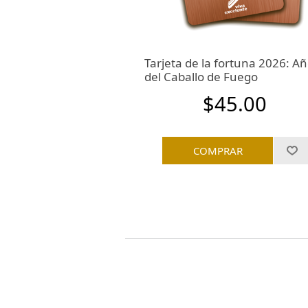
ies después 165
Tarjeta de la fortuna 2026: A
abada)
del Caballo de Fuego
8.00
$45.00