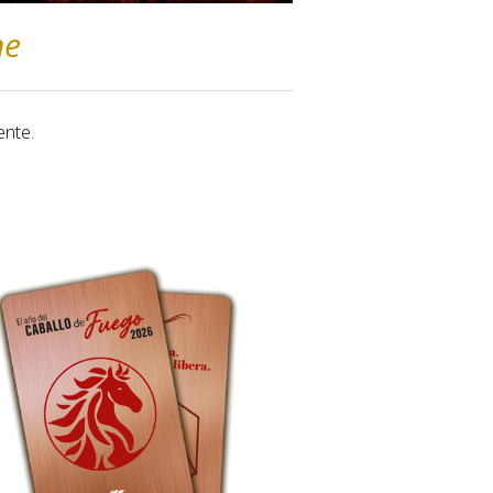
ne
ente.