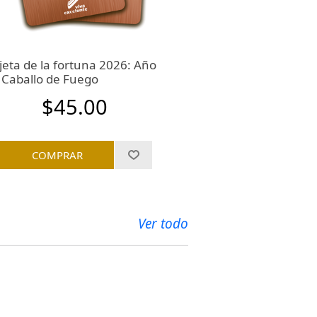
jeta de la fortuna 2026: Año
Neptuno en Aries
 Caballo de Fuego
años (Clase graba
$45.00
$18
Ver todo