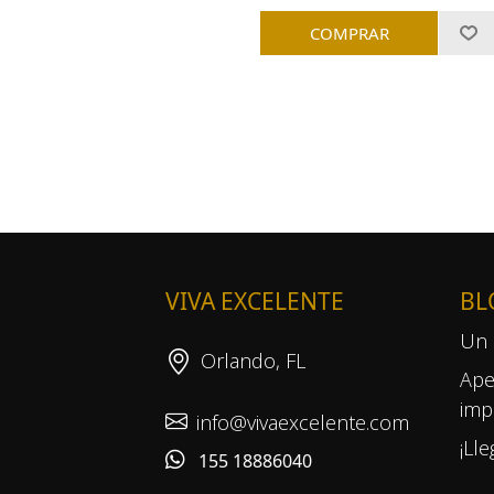
VIVA EXCELENTE
BL
Un 
Orlando, FL
Ape
imp
info@vivaexcelente.com
¡Ll
155 18886040